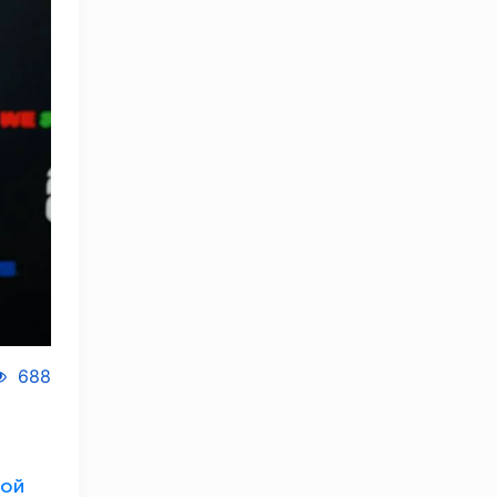
688
ной