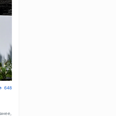
648
анее,
OLYMPCHIK AI - yordamchi