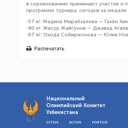
в соревнованиях принимают участие и 
программе турнира, сегодня за медали
-57 кг: Мадина Мирабзалова — Гахён Ки
-80 кг: Жасур Жайсунов — Джавад Агае
-67 кг: Озода Собиржонова — Юлия Нов
Распечатать
Национальный
Олимпийский Комитет
Узбекистана
CITIUS
ALTIUS
FORTIUS