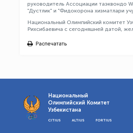
руководитель Ассоциации таэквондо WT
"Дустлик" и "Фидокорона хизматлари у
Национальный Олимпийский комитет Уз
Рихсибаевича с сегодняшней датой, жел
Распечатать
Национальный
Олимпийский Комитет
Узбекистана
CITIUS
ALTIUS
FORTIUS