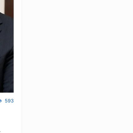
593
OLYMPCHIK AI - yordamchi
,
Онлайн · olympic.uz