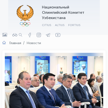
Национальный
OLYMPCHIK AI - yordamchi
Олимпийский Комитет
Онлайн · olympic.uz
Узбекистана
CITIUS
ALTIUS
FORTIUS
Главная
Новости