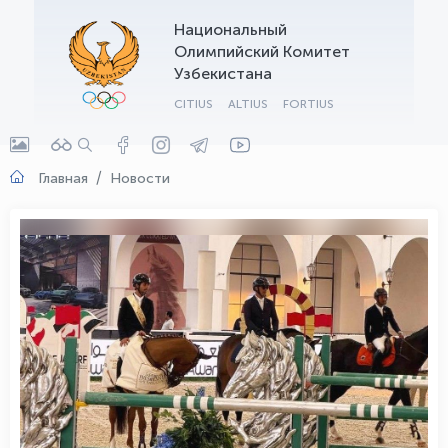
Национальный
OLYMPCHIK AI - yordamchi
Олимпийский Комитет
Онлайн · olympic.uz
Узбекистана
CITIUS
ALTIUS
FORTIUS
Главная
Новости