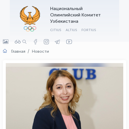
Национальный
OLYMPCHIK AI - yordamchi
Олимпийский Комитет
Онлайн · olympic.uz
Узбекистана
CITIUS
ALTIUS
FORTIUS
Главная
Новости