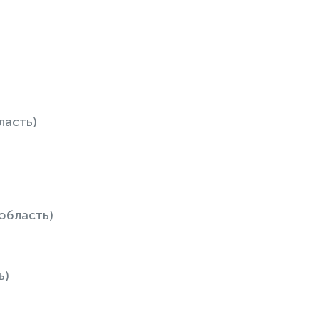
ласть)
область)
ь)