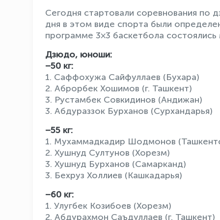
Сегодня стартовали соревнования по д
дня в этом виде спорта были определен
программе 3×3 баскетбола состоялись 
Дзюдо, юноши:
–50 кг:
1. Саффохужа Сайфуллаев (Бухара)
2. Аброрбек Хошимов (г. Ташкент)
3. Рустамбек Совкидинов (Андижан)
3. Абдураззок Бурханов (Сурхандарья)
–55 кг:
1. Мухаммадкадир Шодмонов (Ташкентс
2. Хушнуд Султунов (Хорезм)
3. Хушнуд Бурханов (Самарканд)
3. Бехруз Холлиев (Кашкадарья)
–60 кг:
1. Улугбек Козибоев (Хорезм)
2. Абдурахмон Саъдуллаев (г. Ташкент)