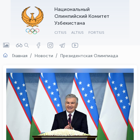
Национальный
OLYMPCHIK AI - yordamchi
Олимпийский Комитет
Онлайн · olympic.uz
Узбекистана
CITIUS
ALTIUS
FORTIUS
Главная
Новости
Президентская Олимпиада