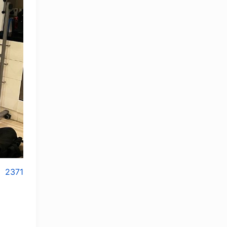
2371
OLYMPCHIK AI - yordamchi