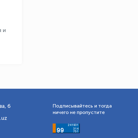
Онлайн · olympic.uz
 и
а, 6
Подписывайтесь и тогда
ничего не пропустите
.uz