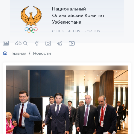
Национальный
OLYMPCHIK AI - yordamchi
Олимпийский Комитет
Онлайн · olympic.uz
Узбекистана
CITIUS
ALTIUS
FORTIUS
Главная
Новости