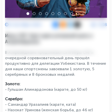
4 Октября 2025
1508
Игры СНГ: Ещё один успешный день в
Азербайджане
В Азербайджане продолжаются III Игры СНГ и
очередной соревновательный день прошёл
продуктивно для делегации Узбекистана. В течение
дня наши спортсмены завоевали 1 золотую, 5
серебряных и 8 бронзовых медалей.
Золото:
- Гульшан Алимардонова (карате, до 50 кг)
Серебро:
- Самандар Уразалиев (карате, ката)
- Назокат Уринова (женская борьба, до 46 кг)