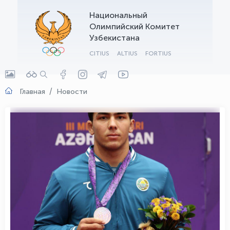
Национальный
OLYMPCHIK AI - yordamchi
Олимпийский Комитет
Онлайн · olympic.uz
Узбекистана
CITIUS
ALTIUS
FORTIUS
Главная
Новости