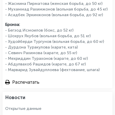
- Жасмина Пирматова (женская борьба, до 50 кг)
- Мухаммад Рахимжонов (вольная борьба, до 45 кг)
- Асадбек Эркинжонов (вольная борьба, до 92 кг)
Бронза:
- Бегзод Исмоилов (бокс, до 52 кг)
- Шохрух Якубов (вольная борьба, до 51 кг)
- Худойберди Тургунов (вольная борьба, до 60 кг)
- Дурдона Туракулова (карате, ката)
- Севинч Рахимова (карате, до 55 кг)
- Мехриддин Турахонов (карате, до 60 кг)
- Абдулвахоб Рашидов (карате, до 67 кг)
- Марварид Зувайдуллоева (фехтование, шпага)
Распечатать
Новости
Открытые данные