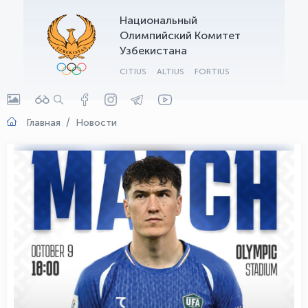
Национальный
OLYMPCHIK AI - yordamchi
Олимпийский Комитет
Онлайн · olympic.uz
Узбекистана
CITIUS
ALTIUS
FORTIUS
Главная
Новости