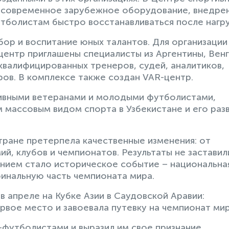
 современное зарубежное оборудование, внедре
тболистам быстро восстанавливаться после нагру
ор и воспитание юных талантов. Для организации
ентр приглашены специалисты из Аргентины, Венг
квалифицированных тренеров, судей, аналитиков,
ов. В комплексе также создан VAR-центр.
тивными ветеранами и молодыми футболистами,
м массовым видом спорта в Узбекистане и его раз
тране претерпела качественные изменения: от
й, клубов и чемпионатов. Результаты не заставил
нием стало историческое событие – национальна
финальную часть чемпионата мира.
 апреле на Кубке Азии в Саудовской Аравии:
рвое место и завоевала путевку на чемпионат мир
-футболистами и выразил им свое признание