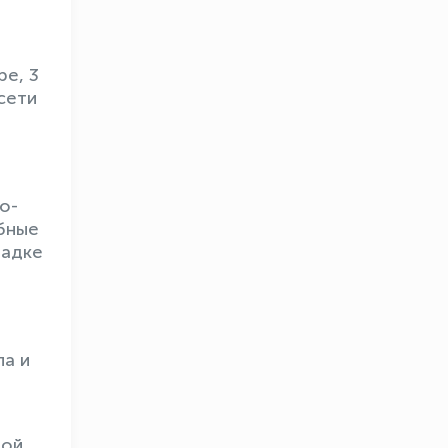
е, 3
сети
о-
бные
щадке
ла и
ной