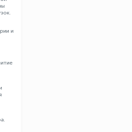
ны
зок.
рии и
витие
и
я
а.