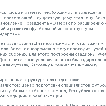
езжал сюда и отметил необходимость возведения
и, прилегающей к существующему стадиону. Вскор
становление Президента «О мерах по расширению 
ий и развитию футбольной инфраструктуры,
ндартам».
не празднования Дня независимости, стал важным
бола. Здесь одновременно могут проходить учебн
ных сборных. Для этого построены стадионы, уче
. Дополнительные условия созданы благодаря пло
 для футзала, бассейну и реабилитационному
ированные структуры для подготовки
иалистов: Центр подготовки специалистов футбо
ки футбольных сборных команд, Республиканская
ой медицины и реабилитации.
зданными в этих организациях. В Центре спортив