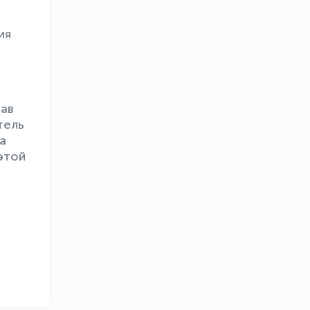
ия
тав
тель
а
этой
OLYMPCHIK AI - yordamchi
Онлайн · olympic.uz