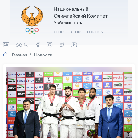
Национальный
OLYMPCHIK AI - yordamchi
Олимпийский Комитет
Онлайн · olympic.uz
Узбекистана
CITIUS
ALTIUS
FORTIUS
Главная
Новости