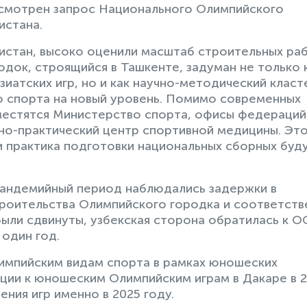
ссмотрен запрос Национального Олимпийского
истана.
истан, высоко оценили масштаб строительных раб
док, строящийся в Ташкенте, задуман не только 
атских игр, но и как научно-методический класт
о спорта на новый уровень. Помимо современных
местятся Министерство спорта, офисы федераций
чно-практический центр спортивной медицины. Эт
и практика подготовки национальных сборных буд
тпандемийный период наблюдались задержки в
троительства Олимпийского городка и соответств
ыли сдвинуты, узбекская сторона обратилась к О
 один год.
импийским видам спорта в рамках юношеских
ации к юношеским Олимпийским играм в Дакаре в 
ния игр именно в 2025 году.