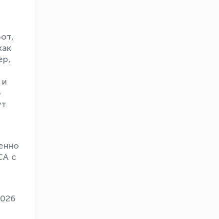
от,
как
ер,
 и
о
ут
енно
СА с
2026