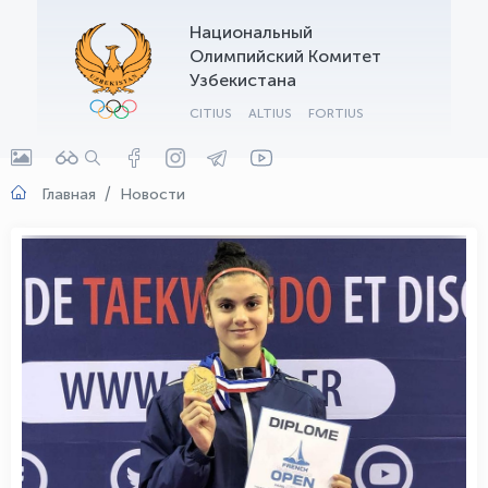
Национальный
OLYMPCHIK AI - yordamchi
Олимпийский Комитет
Онлайн · olympic.uz
Узбекистана
CITIUS
ALTIUS
FORTIUS
Главная
Новости