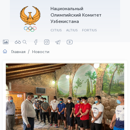
Национальный
OLYMPCHIK AI - yordamchi
Олимпийский Комитет
Онлайн · olympic.uz
Узбекистана
CITIUS
ALTIUS
FORTIUS
Главная
Новости