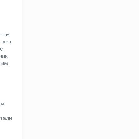
нте.
 лет
де
ник
ным
бы
тали