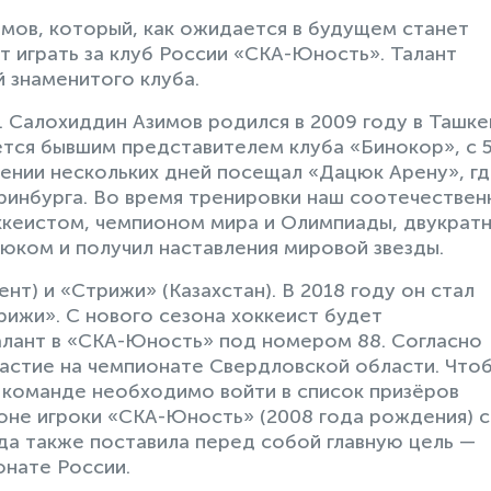
мов, который, как ожидается в будущем станет
т играть за клуб России «СКА-Юность». Талант
 знаменитого клуба.
. Салохиддин Азимов родился в 2009 году в Ташке
ется бывшим представителем клуба «Бинокор», с 5
чении нескольких дней посещал «Дацюк Арену», г
инбурга. Во время тренировки наш соотечествен
ккеистом, чемпионом мира и Олимпиады, двукрат
ком и получил наставления мировой звезды.
нт) и «Стрижи» (Казахстан). В 2018 году он стал
рижи». С нового сезона хоккеист будет
алант в «СКА-Юность» под номером 88. Согласно
частие на чемпионате Свердловской области. Что
, команде необходимо войти в список призёров
оне игроки «СКА-Юность» (2008 года рождения) с
да также поставила перед собой главную цель —
онате России.