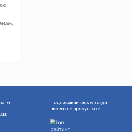
OLYMPCHIK AI - yordamchi
шее
Онлайн · olympic.uz
енам,
а, 6
Подписывайтесь и тогда
ничего не пропустите
.uz