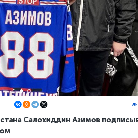
истана Салохиддин Азимов подписы
бом