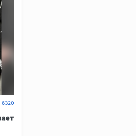
6320
вает