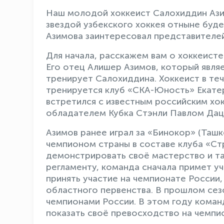
Наш молодой хоккеист Салохиддин Ази
звездой узбекского хоккея отныне буде
Азимова заинтересовал представителей
Для начала, расскажем вам о хоккеисте
Его отец Алишер Азимов, который явля
тренирует Салохиддина. Хоккеист в те
тренируется клуб «СКА-Юность» Екатер
встретился с известным российским хо
обладателем Кубка Стэнли Павлом Дацю
Азимов ранее играл за «Бинокор» (Ташке
чемпионом страны в составе клуба «Ст
демонстрировать своё мастерство и т
регламенту, команда сначала примет у
принять участие на чемпионате России
областного первенства. В прошлом сез
чемпионами России. В этом году коман
показать своё превосходство на чемпи