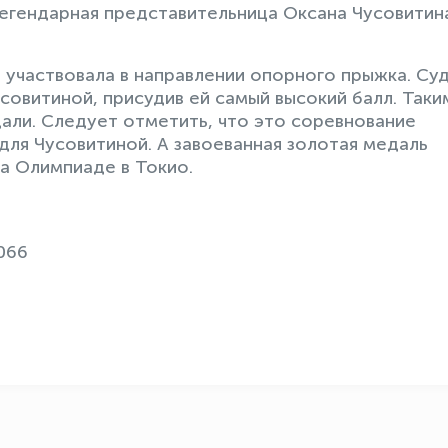
легендарная представительница Оксана Чусовитин
 участвовала в направлении опорного прыжка. Су
совитиной, присудив ей самый высокий балл. Таки
али. Следует отметить, что это соревнование
ля Чусовитиной. А завоеванная золотая медаль
на Олимпиаде в Токио.
.066