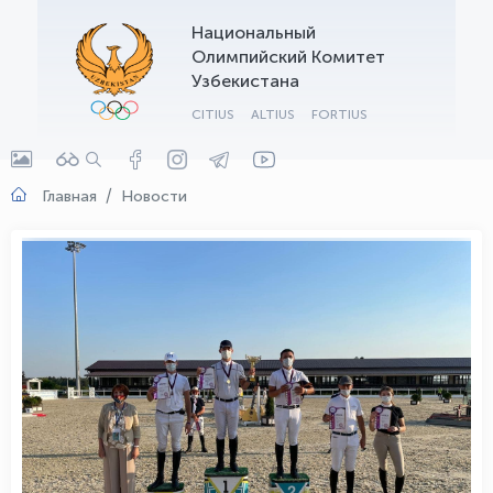
Национальный
OLYMPCHIK AI - yordamchi
Олимпийский Комитет
Онлайн · olympic.uz
Узбекистана
CITIUS
ALTIUS
FORTIUS
Главная
Новости