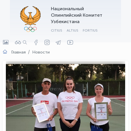
Национальный
OLYMPCHIK AI - yordamchi
Олимпийский Комитет
Онлайн · olympic.uz
Узбекистана
CITIUS
ALTIUS
FORTIUS
Главная
Новости