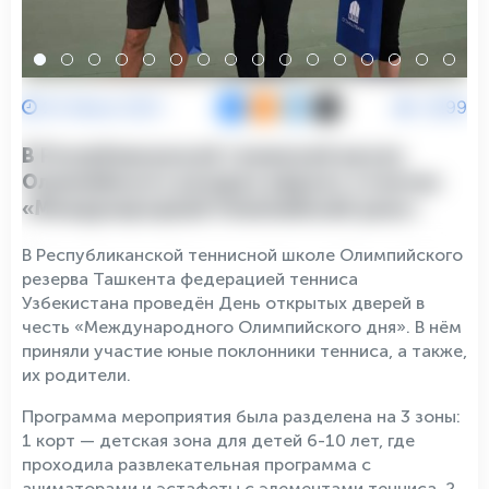
25 Июня 2021
6299
В Республиканской теннисной школе
Олимпийского резерва широко отмечен
«Международный Олимпийский день»
В Республиканской теннисной школе Олимпийского
резерва Ташкента федерацией тенниса
Узбекистана проведён День открытых дверей в
честь «Международного Олимпийского дня». В нём
приняли участие юные поклонники тенниса, а также,
их родители.
Программа мероприятия была разделена на 3 зоны:
1 корт — детская зона для детей 6-10 лет, где
проходила развлекательная программа с
аниматорами и эстафеты с элементами тенниса. 2