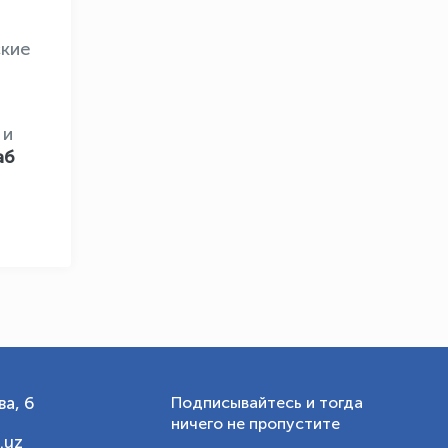
ские
OLYMPCHIK AI - yordamchi
Онлайн · olympic.uz
и
аб
а, 6
Подписывайтесь и тогда
ничего не пропустите
.uz