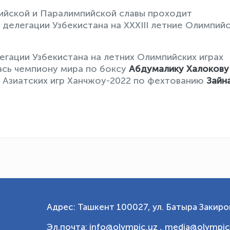
ийской и Паралимпийской славы проходит
елегации Узбекистана на XXXIII летние Олимпий
егации Узбекистана на летних Олимпийских играх
ась чемпиону мира по боксу
Абдумалику Халокову
 Азиатских игр Ханчжоу-2022 по фехтованию
Зайн
Адрес: Ташкент 100027, ул. Батыра Закиров
Эл.почта: info@olympic.uz ,
media@olympic