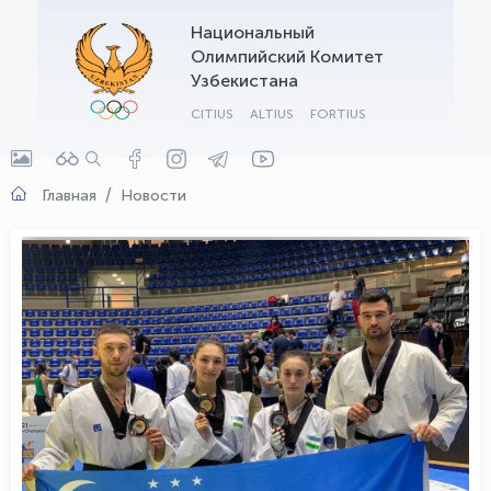
Национальный
OLYMPCHIK AI - yordamchi
Олимпийский Комитет
Онлайн · olympic.uz
Узбекистана
CITIUS
ALTIUS
FORTIUS
Главная
Новости