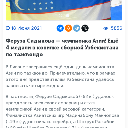
18 Июня 2021
5856
Феруза Садыкова — чемпионка Азии! Ещё
4 медали в копилке сборной Узбекистана
по таэквондо
В Ливане завершился ещё один день чемпионата
Азии по таэквондо. Примечательно, что в рамках
этого дня представителям Узбекистана удалось
завоевать четыре медали.
В частности, Ферузе Садыковой (-62 кг) удалось
преодолеть всех своих соперниц и стать
чемпионкой Азии в своей весовой категории.
Финалистка Азиатских игр Мадинабону Маннопова
(-49 кг) удостоилась серебра, а Шохрух Ражабов
(+80 кг) и Шахбоз Тусматов (-74 кг) завоевали