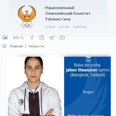
Национальный
OLYMPCHIK AI - yordamchi
Олимпийский Комитет
Онлайн · olympic.uz
Узбекистана
CITIUS
ALTIUS
FORTIUS
Главная
Новости