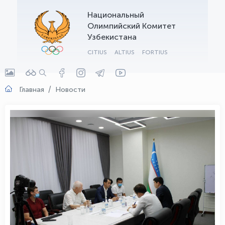
Национальный
OLYMPCHIK AI - yordamchi
Олимпийский Комитет
Онлайн · olympic.uz
Узбекистана
CITIUS
ALTIUS
FORTIUS
Главная
Новости