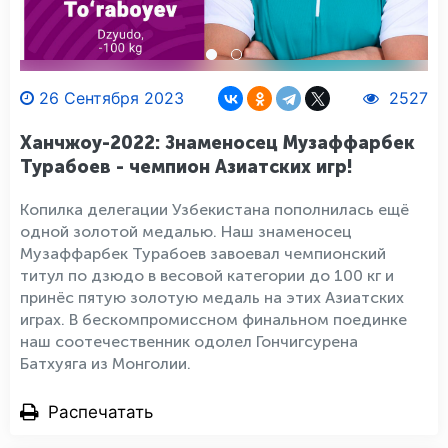
26 Сентября 2023
2527
Ханчжоу-2022: Знаменосец Музаффарбек
Турабоев - чемпион Азиатских игр!
Копилка делегации Узбекистана пополнилась ещё
одной золотой медалью. Наш знаменосец
Музаффарбек Турабоев завоевал чемпионский
титул по дзюдо в весовой категории до 100 кг и
принёс пятую золотую медаль на этих Азиатских
играх. В бескомпромиссном финальном поединке
наш соотечественник одолел Гончигсурена
Батхуяга из Монголии.
Распечатать