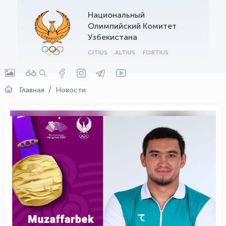
Национальный
OLYMPCHIK AI - yordamchi
Олимпийский Комитет
Онлайн · olympic.uz
Узбекистана
CITIUS
ALTIUS
FORTIUS
Главная
Новости