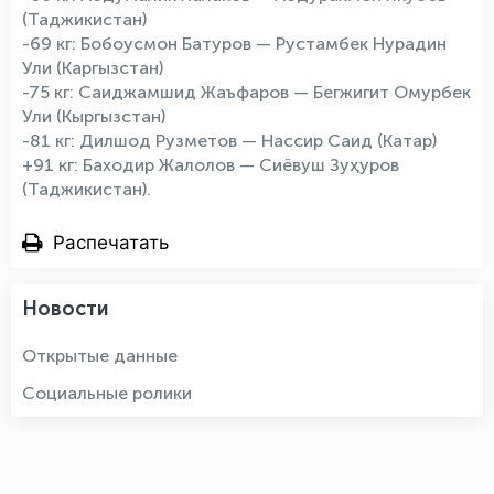
(Таджикистан)
-69 кг: Бобоусмон Батуров — Рустамбек Нурадин
Ули (Каргызстан)
-75 кг: Саиджамшид Жаъфаров — Бегжигит Омурбек
Ули (Кыргызстан)
-81 кг: Дилшод Рузметов — Нассир Саид (Катар)
+91 кг: Баходир Жалолов — Сиёвуш Зуҳуров
(Таджикистан).
Распечатать
Новости
Открытые данные
Социальные ролики