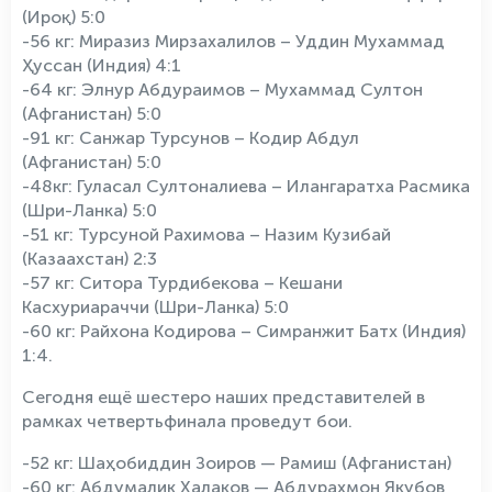
(Ироқ) 5:0
-56 кг: Миразиз Мирзахалилов – Уддин Мухаммад
Ҳуссан (Индия) 4:1
-64 кг: Элнур Абдураимов – Мухаммад Султон
(Афганистан) 5:0
-91 кг: Санжар Турсунов – Кодир Абдул
(Афганистан) 5:0
-48кг: Гуласал Султоналиева – Илангаратха Расмика
(Шри-Ланка) 5:0
-51 кг: Турсуной Рахимова – Назим Кузибай
(Казаахстан) 2:3
-57 кг: Ситора Турдибекова – Кешани
Касхуриараччи (Шри-Ланка) 5:0
-60 кг: Райхона Кодирова – Симранжит Батх (Индия)
1:4.
Сегодня ещё шестеро наших представителей в
рамках четвертьфинала проведут бои.
-52 кг: Шаҳобиддин Зоиров — Рамиш (Афганистан)
-60 кг: Абдумалик Халаков — Абдурахмон Якубов