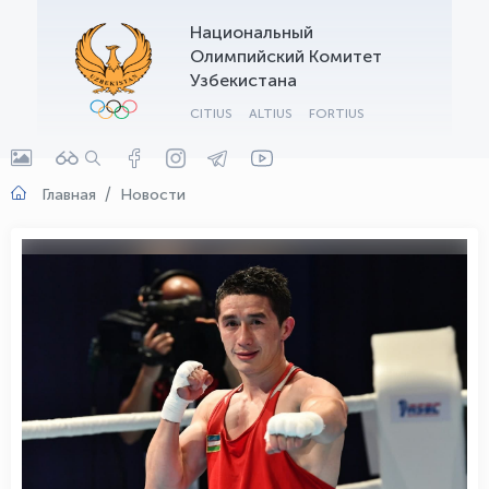
Национальный
OLYMPCHIK AI - yordamchi
Олимпийский Комитет
Онлайн · olympic.uz
Узбекистана
CITIUS
ALTIUS
FORTIUS
Главная
Новости