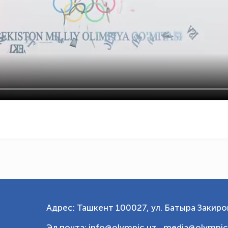
Адрес: Ташкент 100027, ул. Батыра Закиров
Эл.почта: info@olympic.uz ,
media@olympic