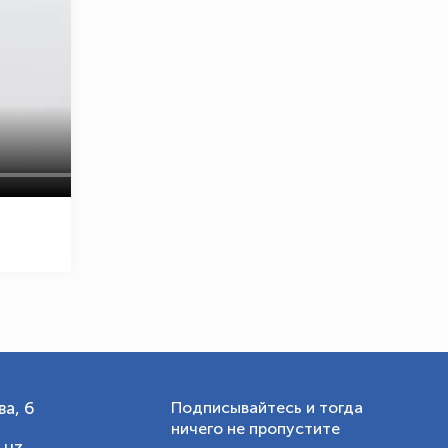
OLYMPCHIK AI - yordamchi
Онлайн · olympic.uz
а, 6
Подписывайтесь и тогда
ничего не пропустите
.uz