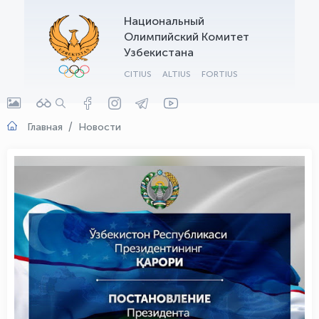
Национальный
OLYMPCHIK AI - yordamchi
Олимпийский Комитет
Онлайн · olympic.uz
Узбекистана
CITIUS
ALTIUS
FORTIUS
Главная
Новости