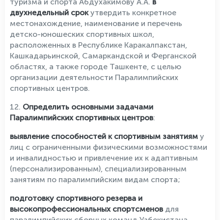
туризма и спорта Абдухакимову А.А.
в
двухнедельный срок
утвердить конкретное
местонахождение, наименование и перечень
детско-юношеских спортивных школ,
расположенных в Республике Каракалпакстан,
Кашкадарьинской, Самаркандской и Ферганской
областях, а также городе Ташкенте, с целью
организации деятельности Паралимпийских
спортивных центров.
12.
Определить основными задачами
Паралимпийских спортивных центров
:
выявление способностей к спортивным занятиям
у
лиц с ограниченными физическими возможностями
и инвалидностью и привлечение их к адаптивным
(персонализированным), специализированным
занятиям по паралимпийским видам спорта;
подготовку спортивного резерва и
высокопрофессиональных спортсменов
для
паралимпийских сборных команд Узбекистана,