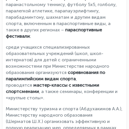
паранастольному теннису, футболу 5х5, голболу,
паралегкой атлетике, парапауэрлифтингу,
парабадминтону, шахматам и другим видам
спорта, включенным в параспортивные виды, а
также в других регионах –
параспортивные
фестивали
;
среди учащихся специализированных
образовательных учреждений (школ, школ-
интернатов) для детей с ограниченными
возможностями при Министерстве народного
образования организуются
соревнования по
паралимпийским видам спорта
,
проводятся
мастер-классы с известными
спортсменами
, а также семинары, конференции и
«круглые столы».
Министерству туризма и спорта (Абдухакимов А.А.),
Министерству народного образования
(Шерматов Ш.Х.) организовать эффективную и
полную реализацию мер, определяемых в рамках