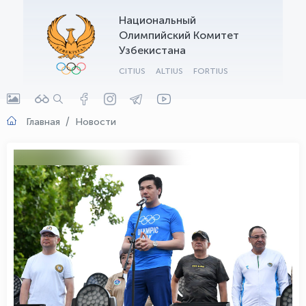
Национальный
OLYMPCHIK AI - yordamchi
Олимпийский Комитет
Онлайн · olympic.uz
Узбекистана
CITIUS
ALTIUS
FORTIUS
Главная
Новости