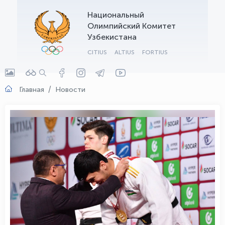
Национальный
OLYMPCHIK AI - yordamchi
Олимпийский Комитет
Онлайн · olympic.uz
Узбекистана
CITIUS
ALTIUS
FORTIUS
Главная
Новости