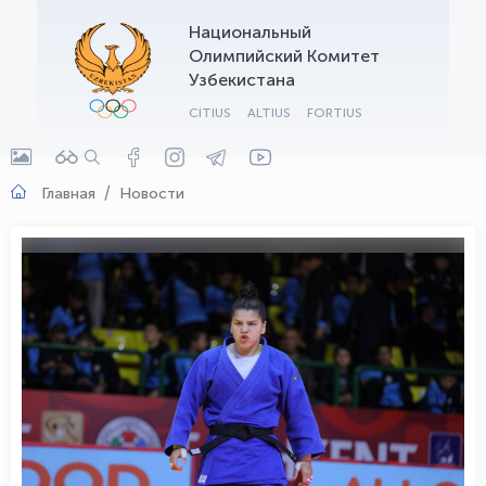
Национальный
OLYMPCHIK AI - yordamchi
Олимпийский Комитет
Онлайн · olympic.uz
Узбекистана
CITIUS
ALTIUS
FORTIUS
Главная
Новости