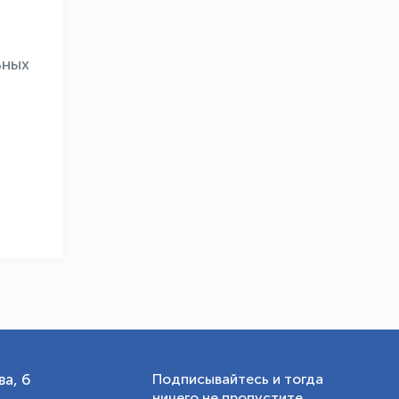
ьных
OLYMPCHIK AI - yordamchi
Онлайн · olympic.uz
а, 6
Подписывайтесь и тогда
ничего не пропустите