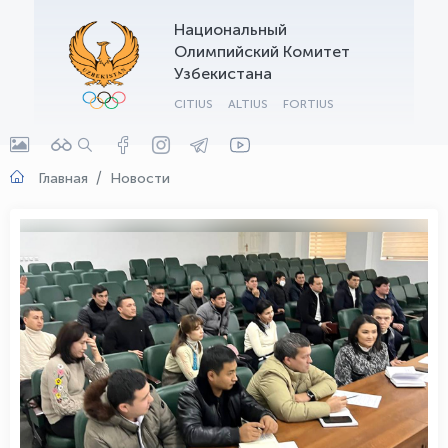
Национальный
OLYMPCHIK AI - yordamchi
Олимпийский Комитет
Онлайн · olympic.uz
Узбекистана
CITIUS
ALTIUS
FORTIUS
Главная
Новости