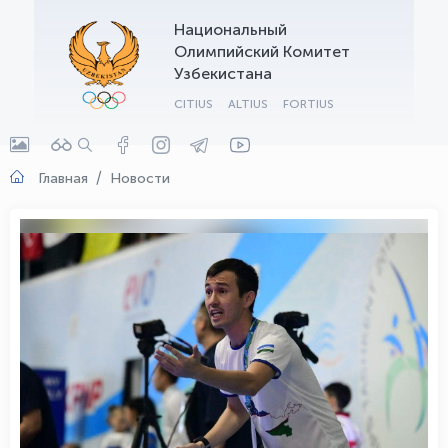
Национальный
OLYMPCHIK AI - yordamchi
Олимпийский Комитет
Онлайн · olympic.uz
Узбекистана
CITIUS
ALTIUS
FORTIUS
Главная
Новости