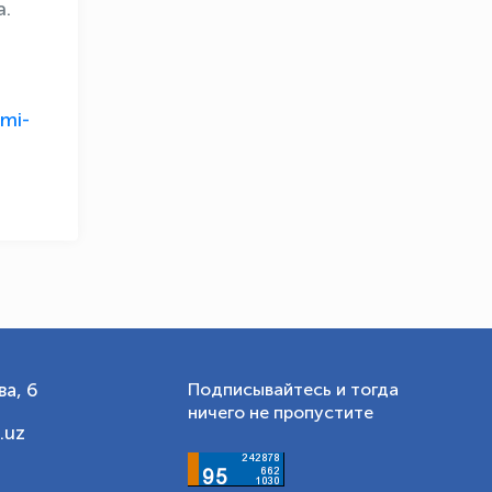
а.
OLYMPCHIK AI - yordamchi
Онлайн · olympic.uz
ymi-
а, 6
Подписывайтесь и тогда
ничего не пропустите
.uz