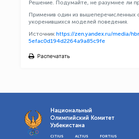
Решение. Подумайте, не разумнее ли пр
Применив один из вышеперечисленных 
укоренившихся моделей поведения.
Источник
https://zen.yandex.ru/media/h
5efac0d194d2264a9a85c9fe
Распечатать
Национальный
Олимпийский Комитет
Узбекистана
CITIUS
ALTIUS
FORTIUS