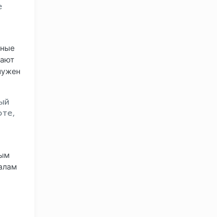
е
ные
мают
нужен
ый
оте,
рым
алам