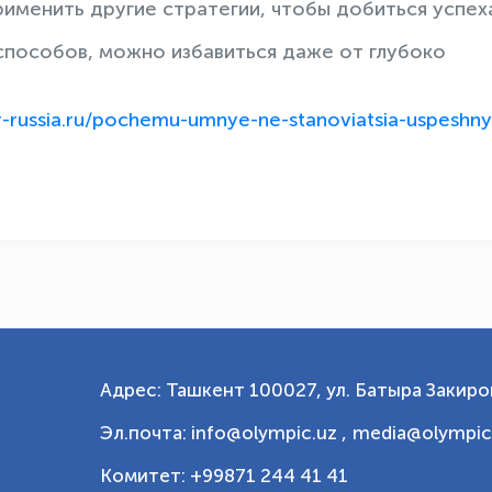
именить другие стратегии, чтобы добиться успех
способов, можно избавиться даже от глубоко
br-russia.ru/pochemu-umnye-ne-stanoviatsia-uspeshn
Адрес: Ташкент 100027, ул. Батыра Закиров
Эл.почта: info@olympic.uz ,
media@olympic
Комитет: +99871 244 41 41