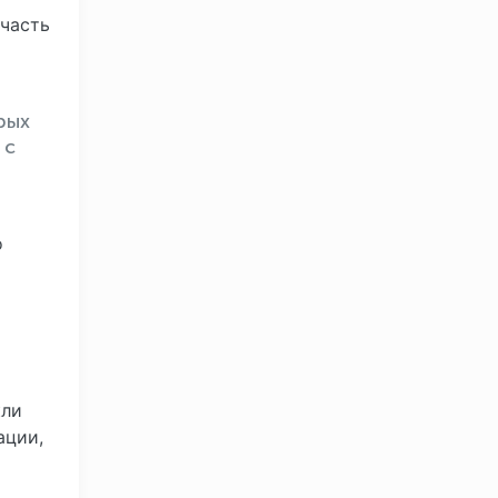
 часть
рых
 с
о
кли
ации,