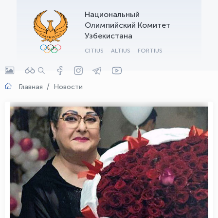
Национальный
OLYMPCHIK AI - yordamchi
Олимпийский Комитет
Онлайн · olympic.uz
Узбекистана
CITIUS
ALTIUS
FORTIUS
Главная
Новости