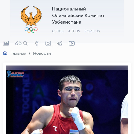
Национальный
OLYMPCHIK AI - yordamchi
Олимпийский Комитет
Онлайн · olympic.uz
Узбекистана
CITIUS
ALTIUS
FORTIUS
Главная
Новости