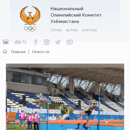
Национальный
OLYMPCHIK AI - yordamchi
Олимпийский Комитет
Онлайн · olympic.uz
Узбекистана
CITIUS
ALTIUS
FORTIUS
Главная
Новости