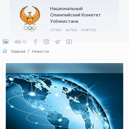
Национальный
OLYMPCHIK AI - yordamchi
Олимпийский Комитет
Онлайн · olympic.uz
Узбекистана
CITIUS
ALTIUS
FORTIUS
Главная
Новости