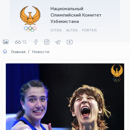
Национальный
OLYMPCHIK AI - yordamchi
Олимпийский Комитет
Онлайн · olympic.uz
Узбекистана
CITIUS
ALTIUS
FORTIUS
Главная
Новости