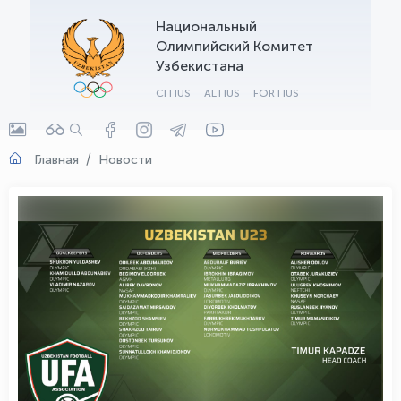
Национальный
OLYMPCHIK AI - yordamchi
Олимпийский Комитет
Онлайн · olympic.uz
Узбекистана
CITIUS
ALTIUS
FORTIUS
Главная
Новости