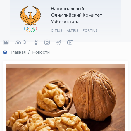
Национальный
OLYMPCHIK AI - yordamchi
Олимпийский Комитет
Онлайн · olympic.uz
Узбекистана
CITIUS
ALTIUS
FORTIUS
Главная
Новости