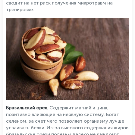
сводит на нет риск получения микротравм на
тренировке.
Бразильский орех.
Содержит магний и цинк,
позитивно влияющие на нервную систему. Богат
селеном, за счет чего позволяет организму лучше
усваивать белки. Из-за высокого содержания жиров
бразильские орехи полезны далеко не каждому: