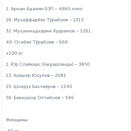
1. Арман Адамян (IJF) – 4865 очко
26. Музаффарбек Тўрабоев – 1315
32. Муҳаммадкарим Хуррамов – 1261
49. Отабек Тўрабоев – 660
+100 кг:
1. Юр Спайкерс (Нидерланды) – 3850
13. Алишер Юсупов – 2081
25. Шохрух Бахтиёров – 1240
50. Бекмурод Олтибоев – 546
Женщины:
-52 кг: