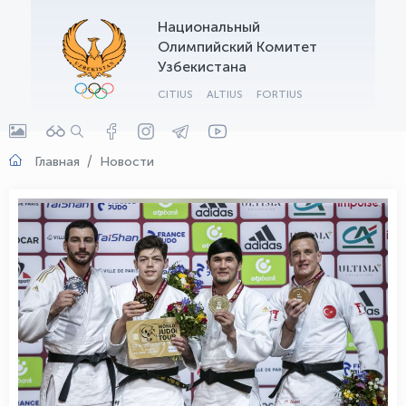
Национальный
OLYMPCHIK AI - yordamchi
Олимпийский Комитет
Онлайн · olympic.uz
Узбекистана
CITIUS
ALTIUS
FORTIUS
Главная
Новости