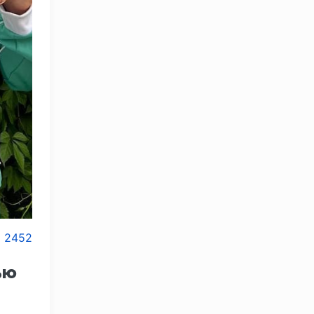
2452
ью