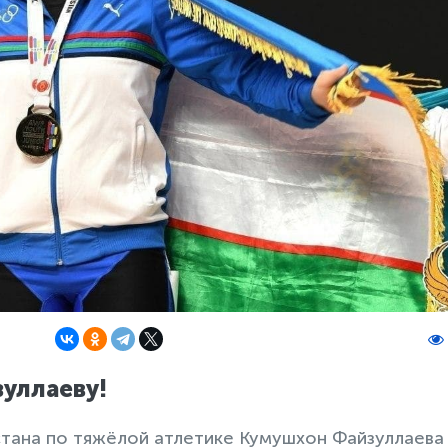
уллаеву!
тана по тяжёлой атлетике Кумушхон Файзуллаева