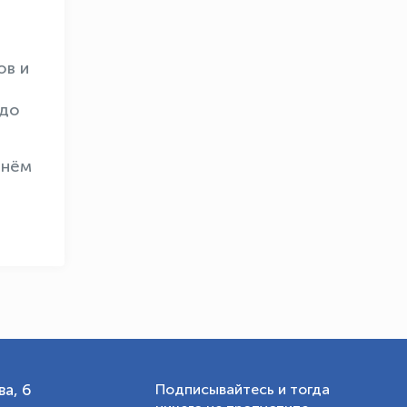
ов и
OLYMPCHIK AI - yordamchi
Онлайн · olympic.uz
 до
Днём
а, 6
Подписывайтесь и тогда