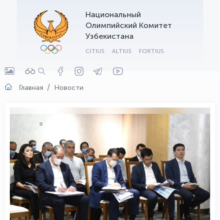
Национальный
OLYMPCHIK AI - yordamchi
Олимпийский Комитет
Онлайн · olympic.uz
Узбекистана
CITIUS
ALTIUS
FORTIUS
Главная
Новости