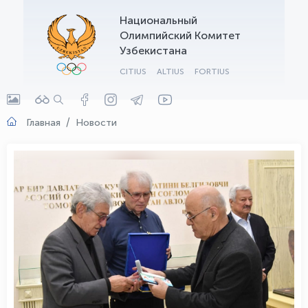
Национальный
OLYMPCHIK AI - yordamchi
Олимпийский Комитет
Онлайн · olympic.uz
Узбекистана
CITIUS
ALTIUS
FORTIUS
Главная
Новости