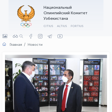
Национальный
OLYMPCHIK AI - yordamchi
Олимпийский Комитет
Онлайн · olympic.uz
Узбекистана
CITIUS
ALTIUS
FORTIUS
Главная
Новости